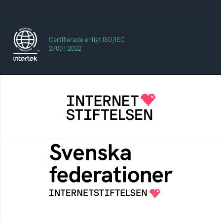
Certifierade enligt ISO/IEC
27001:2022
Internetstiftelsen
Internetstiftelsen verkar för ett internet som
bidrar positivt till människan och samhället
Svenska federationer
Grunden för medlemskap i en sektors- eller
kontextspecifik federation
Skolfederation