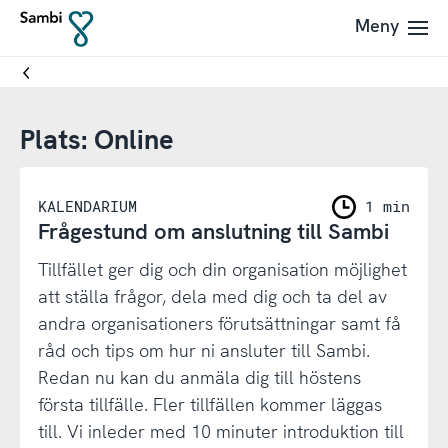
Till
Till
Meny
Till
navigering
innehållet
startsidan
Plats:
Online
KALENDARIUM
1 min
Frågestund om anslutning till Sambi
Tillfället ger dig och din organisation möjlighet
att ställa frågor, dela med dig och ta del av
andra organisationers förutsättningar samt få
råd och tips om hur ni ansluter till Sambi.
Redan nu kan du anmäla dig till höstens
första tillfälle. Fler tillfällen kommer läggas
till. Vi inleder med 10 minuter introduktion till