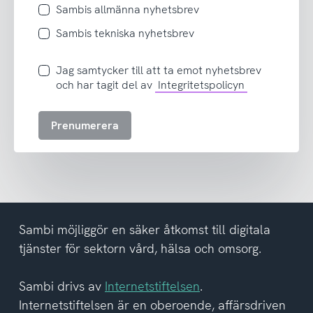
Sambis allmänna nyhetsbrev
Sambis tekniska nyhetsbrev
Jag
Jag samtycker till att ta emot nyhetsbrev
samtycker
och har tagit del av
Integritetspolicyn
till
att
Prenumerera
ta
emot
nyhetsbrev
och
har
tagit
del
Sambi möjliggör en säker åtkomst till digitala
av
tjänster för sektorn vård, hälsa och omsorg.
integritetspolicyn
Sambi drivs av
Internetstiftelsen
.
Internetstiftelsen är en oberoende, affärsdriven