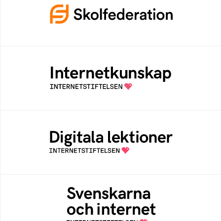
Ett medlemskap i Skolfederation förbättrar
inloggning och låter elever och lärare
fokusera på undervisning
Internetkunskap
Samlad kunskap som hjälper dig att bli en
säker och medveten internetanvändare
Digitala lektioner
Öppen digital lärresurs med färdiga lektioner
för alla stadier i grundskolan
Svenskarna och internet
En årlig studie av svenska folkets
internetvanor