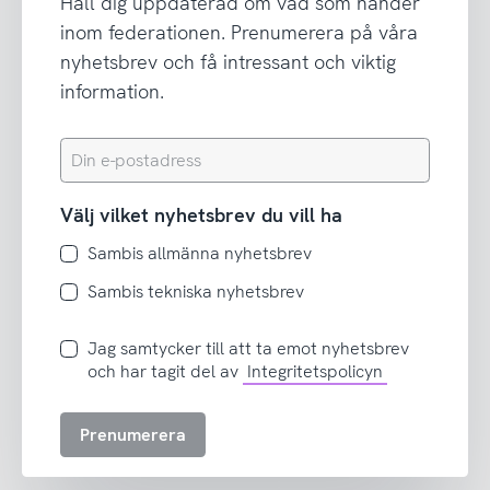
Håll dig uppdaterad om vad som händer
inom federationen. Prenumerera på våra
nyhetsbrev och få intressant och viktig
information.
Din
e-
postadress
Välj vilket nyhetsbrev du vill ha
Sambis allmänna nyhetsbrev
Sambis tekniska nyhetsbrev
Jag
Jag samtycker till att ta emot nyhetsbrev
samtycker
och har tagit del av
Integritetspolicyn
till
att
Prenumerera
ta
emot