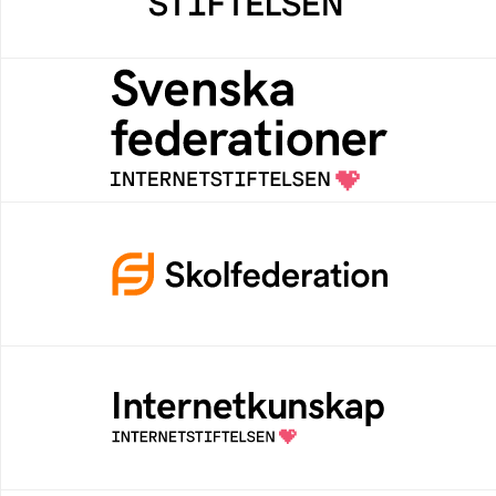
Svenska federationer
Grunden för medlemskap i en sektors- eller
kontextspecifik federation
Skolfederation
Ett medlemskap i Skolfederation förbättrar
inloggning och låter elever och lärare
fokusera på undervisning
Internetkunskap
Samlad kunskap som hjälper dig att bli en
säker och medveten internetanvändare