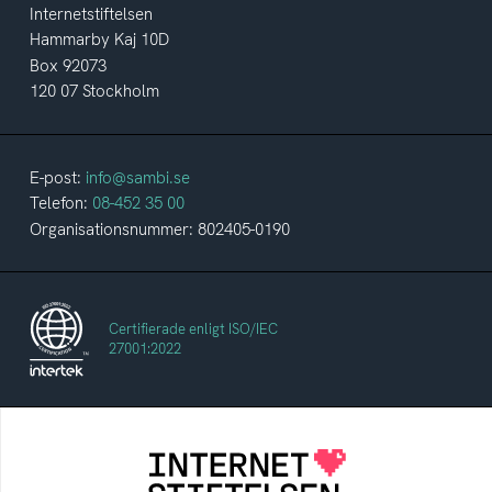
Internetstiftelsen
Hammarby Kaj 10D
Box 92073
120 07 Stockholm
E-post:
info@sambi.se
Telefon:
08-452 35 00
Organisationsnummer: 802405-0190
Certifierade enligt ISO/IEC
27001:2022
Internetstiftelsen
Internetstiftelsen verkar för ett internet som
bidrar positivt till människan och samhället