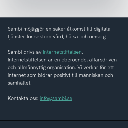
nyhetsbrev
och
har
tagit
del
Sambi möjliggör en säker åtkomst till digitala
av
tjänster för sektorn vård, hälsa och omsorg.
integritetspolicyn
Sambi drivs av
Internetstiftelsen
.
Internetstiftelsen är en oberoende, affärsdriven
och allmännyttig organisation. Vi verkar för ett
internet som bidrar positivt till människan och
samhället.
Kontakta oss:
info@sambi.se