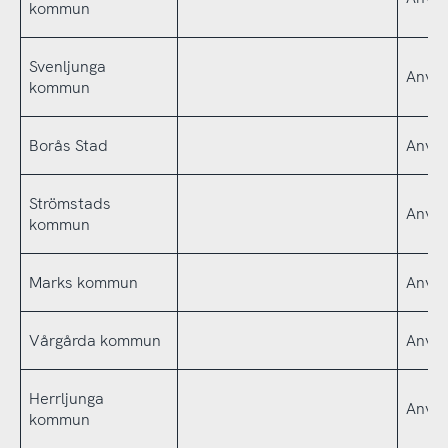
kommun
Svenljunga
Använ
kommun
Borås Stad
Använ
Strömstads
Använ
kommun
Marks kommun
Använ
Vårgårda kommun
Använ
Herrljunga
Använ
kommun