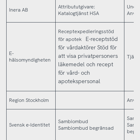
Attribututgivare:
Under
Inera AB
Katalogtjänst HSA
Använ
Receptexpedieringsstöd
E-receptstöd
för apotek
för vårdaktörer
Stöd för
E-
att visa privatpersoners
Tjäns
hälsomyndigheten
läkemedel och recept
för vård- och
apotekspersonal
Region Stockholm
Använ
Samb
Sambiombud
Svensk e-Identitet
Samb
Sambiombud begränsad
begr