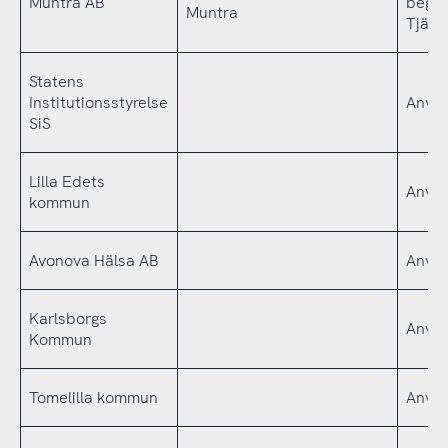
Muntra AB
begr
Muntra
Tjäns
Statens
Institutionsstyrelse
Använ
SiS
Lilla Edets
Använ
kommun
Avonova Hälsa AB
Använ
Karlsborgs
Använ
Kommun
Tomelilla kommun
Använ