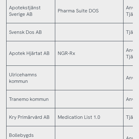
Apotekstjänst
Använ
Pharma Suite DOS
Sverige AB
Tjäns
Svensk Dos AB
Tjäns
Använ
Apotek Hjärtat AB
NGR-Rx
Tjäns
Ulricehamns
Använ
kommun
Tranemo kommun
Använ
Kry Primärvård AB
Medication List 1.0
Tjäns
Bollebygds
Använ