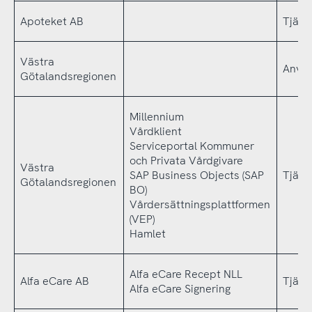
Apoteket AB
Tjäns
Västra
Använ
Götalandsregionen
Millennium
Vårdklient
Serviceportal Kommuner
och Privata Vårdgivare
Västra
SAP Business Objects (SAP
Tjäns
Götalandsregionen
BO)
Vårdersättningsplattformen
(VEP)
Hamlet
Alfa eCare Recept NLL
Alfa eCare AB
Tjäns
Alfa eCare Signering