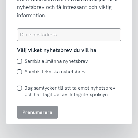
nyhetsbrev och få intressant och viktig
information.
Din
e-
postadress
Välj vilket nyhetsbrev du vill ha
Sambis allmänna nyhetsbrev
Sambis tekniska nyhetsbrev
Jag
Jag samtycker till att ta emot nyhetsbrev
samtycker
och har tagit del av
Integritetspolicyn
till
att
Prenumerera
ta
emot
nyhetsbrev
och