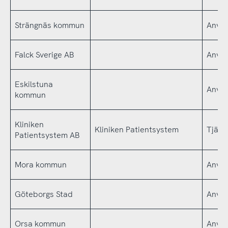
Strängnäs kommun
Använ
Falck Sverige AB
Använ
Eskilstuna
Använ
kommun
Kliniken
Kliniken Patientsystem
Tjäns
Patientsystem AB
Mora kommun
Använ
Göteborgs Stad
Använ
Orsa kommun
Använ