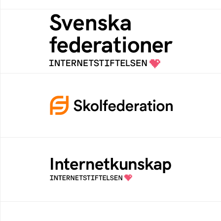
Svenska federationer
Grunden för medlemskap i en sektors- eller
kontextspecifik federation
Skolfederation
Ett medlemskap i Skolfederation förbättrar
inloggning och låter elever och lärare
fokusera på undervisning
Internetkunskap
Samlad kunskap som hjälper dig att bli en
säker och medveten internetanvändare
Digitala lektioner