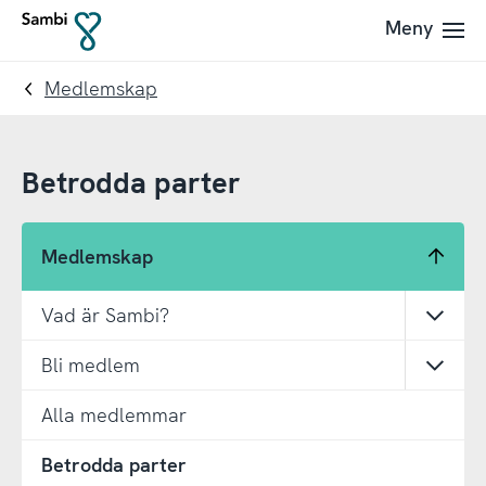
Till
Till
Meny
Till
navigering
innehållet
startsidan
Medlemskap
Betrodda parter
Medlemskap
Vad är Sambi?
Öppn
Bli medlem
Öppn
Alla medlemmar
Betrodda parter