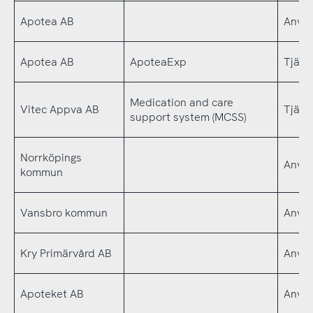
Apotea AB
Använ
Apotea AB
ApoteaExp
Tjäns
Medication and care
Vitec Appva AB
Tjäns
support system (MCSS)
Norrköpings
Använ
kommun
Vansbro kommun
Använ
Kry Primärvård AB
Använ
Apoteket AB
Använ