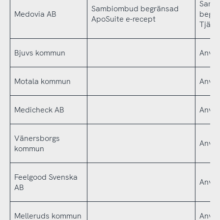
Samb
Sambiombud begränsad
Medovia AB
begr
ApoSuite e-recept
Tjäns
Bjuvs kommun
Använ
Motala kommun
Använ
Medicheck AB
Använ
Vänersborgs
Använ
kommun
Feelgood Svenska
Använ
AB
Melleruds kommun
Använ