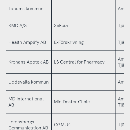
Tanums kommun
Använ
KMD A/S
Sekoia
Tjäns
Health Amplify AB
E-Förskrivning
Tjäns
Använ
Kronans Apotek AB
LS Central for Pharmacy
Tjäns
Uddevalla kommun
Använ
MD International
Använ
Min Doktor Clinic
AB
Tjäns
Lorensbergs
CGM J4
Tjäns
Communication AB