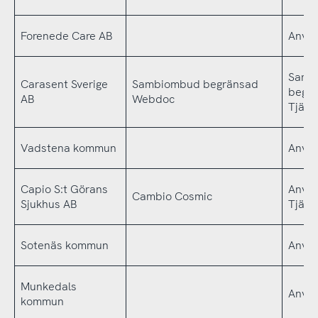
Forenede Care AB
Använ
Samb
Carasent Sverige
Sambiombud begränsad
begr
AB
Webdoc
Tjäns
Vadstena kommun
Använ
Capio S:t Görans
Använ
Cambio Cosmic
Sjukhus AB
Tjäns
Sotenäs kommun
Använ
Munkedals
Använ
kommun