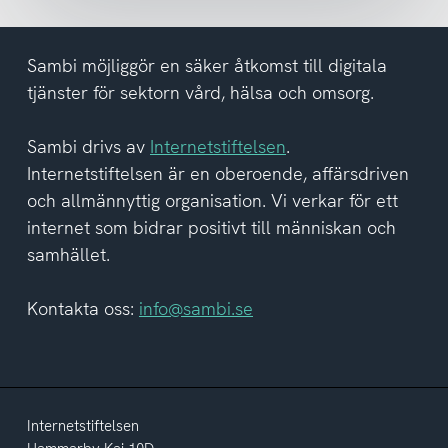
har
tagit
del
Sambi möjliggör en säker åtkomst till digitala
av
tjänster för sektorn vård, hälsa och omsorg.
integritetspolicyn
Sambi drivs av
Internetstiftelsen
.
Internetstiftelsen är en oberoende, affärsdriven
och allmännyttig organisation. Vi verkar för ett
internet som bidrar positivt till människan och
samhället.
Kontakta oss:
info@sambi.se
Internetstiftelsen