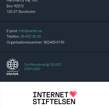
Hammarby Kaj 10D
Box 92073
120 07 Stockholm
E-post:
info@sambi.se
Telefon:
08-452 35 00
Organisationsnummer: 802405-0190
Certifierade enligt ISO/IEC
27001:2022
Internetstiftelsen
Internetstiftelsen verkar för ett internet som
bidrar positivt till människan och samhället