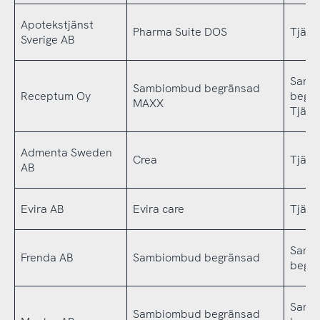
Apotekstjänst
Pharma Suite DOS
Tjäns
Sverige AB
Samb
Sambiombud begränsad
Receptum Oy
begr
MAXX
Tjäns
Admenta Sweden
Crea
Tjäns
AB
Evira AB
Evira care
Tjäns
Samb
Frenda AB
Sambiombud begränsad
begr
Samb
Sambiombud begränsad