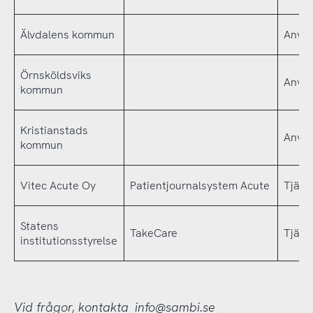
Älvdalens kommun
Använ
Örnsköldsviks
Använ
kommun
Kristianstads
Använ
kommun
Vitec Acute Oy
Patientjournalsystem Acute
Tjäns
Statens
TakeCare
Tjäns
institutionsstyrelse
Vid frågor, kontakta
info@sambi.se