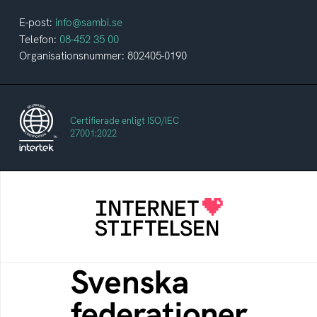
E-post:
info@sambi.se
Telefon:
08-452 35 00
Organisationsnummer: 802405-0190
Certifierade enligt ISO/IEC
27001:2022
Internetstiftelsen
Internetstiftelsen verkar för ett internet som
bidrar positivt till människan och samhället
Svenska federationer
Grunden för medlemskap i en sektors- eller