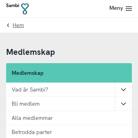
Till
Till
Meny
Till
navigering
innehållet
startsidan
Hem
Medlemskap
Medlemskap
Vad är Sambi?
Öppn
Bli medlem
Öppn
Alla medlemmar
Betrodda parter