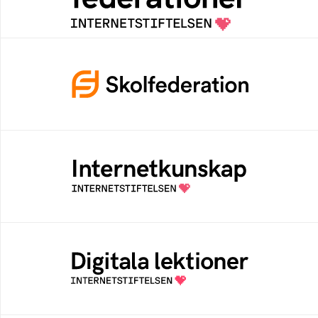
kontextspecifik federation
Skolfederation
Ett medlemskap i Skolfederation förbättrar
inloggning och låter elever och lärare
fokusera på undervisning
Internetkunskap
Samlad kunskap som hjälper dig att bli en
säker och medveten internetanvändare
Digitala lektioner
Öppen digital lärresurs med färdiga lektioner
för alla stadier i grundskolan