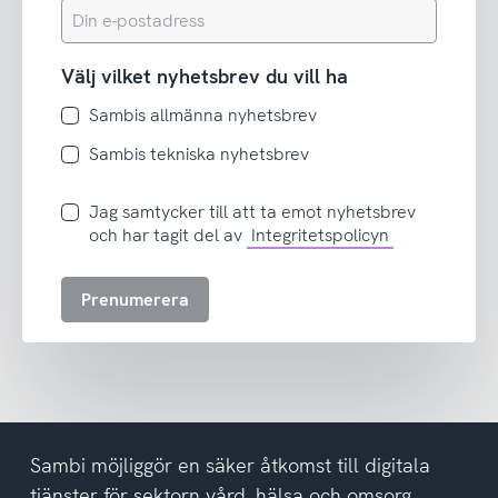
Din
e-
postadress
Välj vilket nyhetsbrev du vill ha
Sambis allmänna nyhetsbrev
Sambis tekniska nyhetsbrev
Jag
Jag samtycker till att ta emot nyhetsbrev
samtycker
och har tagit del av
Integritetspolicyn
till
att
Prenumerera
ta
emot
nyhetsbrev
och
har
tagit
del
Sambi möjliggör en säker åtkomst till digitala
av
tjänster för sektorn vård, hälsa och omsorg.