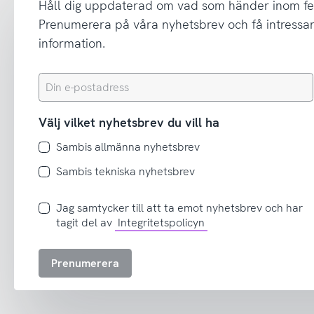
Håll dig uppdaterad om vad som händer inom fe
Prenumerera på våra nyhetsbrev och få intressant
information.
Din
e-
postadress
Välj vilket nyhetsbrev du vill ha
Sambis allmänna nyhetsbrev
Sambis tekniska nyhetsbrev
Jag
Jag samtycker till att ta emot nyhetsbrev och har
samtycker
tagit del av
Integritetspolicyn
till
att
Prenumerera
ta
emot
nyhetsbrev