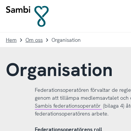
Till
Till
navigering
innehållet
Till
startsidan
Hem
Om oss
Organisation
Organisation
Federationsoperatören förvaltar de regle
genom att tillämpa medlemsavtalet och d
Sambis federationsoperatör
(bilaga 4) åt
federationsoperatörens arbete.
Federationsoperatörens roll