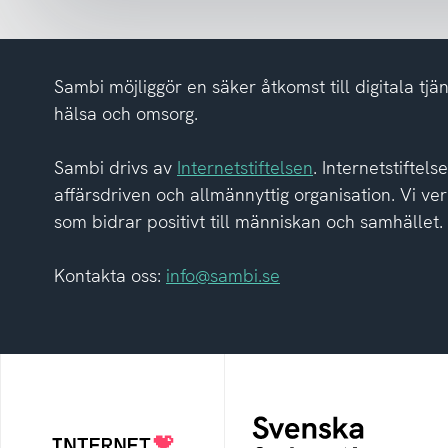
och
har
tagit
del
Sambi möjliggör en säker åtkomst till digitala tjän
av
hälsa och omsorg.
integritetspolicyn
Sambi drivs av
Internetstiftelsen
. Internetstiftel
affärsdriven och allmännyttig organisation. Vi ver
som bidrar positivt till människan och samhället.
Kontakta oss:
info@sambi.se
Svenska
Internetstiftelsen
federationer
Internetstiftelsen verkar
Grunden för
för ett internet som