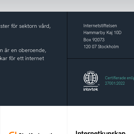
ster för sektorn vård,
Internetstiftelsen
Hammarby Kaj 10D
Box 92073
120 07 Stockholm
sen är en oberoende,
kar för ett internet
Certifierade enli
27001:2022
Skolfederation
Internetkunskap
Ett medlemskap i
Samlad kunskap som
Skolfederation förbättrar
hjälper dig att bli en