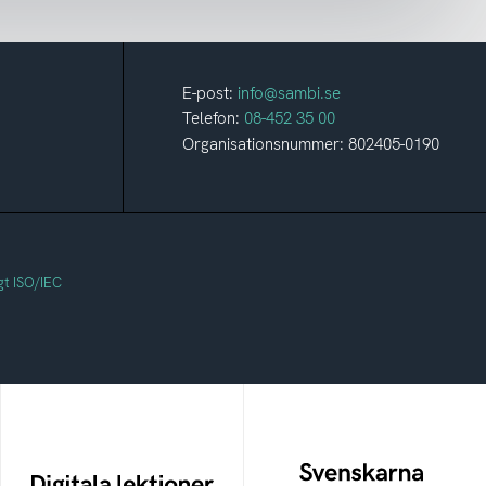
E-post:
info@sambi.se
Telefon:
08-452 35 00
Organisationsnummer: 802405-0190
gt ISO/IEC
Svenskarna och
Digitala lektioner
internet
Öppen digital lärresurs