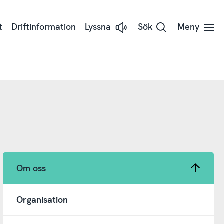
t
Driftinformation
Lyssna
Sök
Meny
Lyssna
på
sidans
text
med
hjälp
av
Readspeaker
Om oss
Organisation