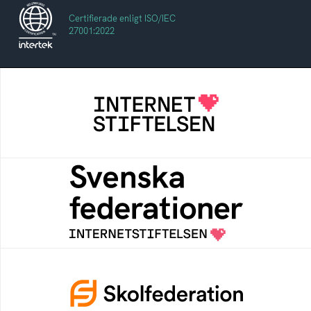
Certifierade enligt ISO/IEC
27001:2022
Internetstiftelsen
Internetstiftelsen verkar för ett internet som
bidrar positivt till människan och samhället
Svenska federationer
Grunden för medlemskap i en sektors- eller
kontextspecifik federation
Skolfederation
Ett medlemskap i Skolfederation förbättrar
inloggning och låter elever och lärare
fokusera på undervisning