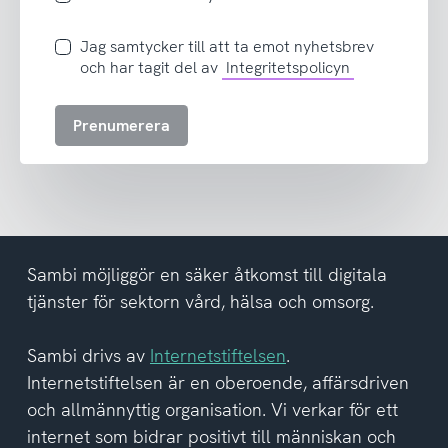
Jag
Jag samtycker till att ta emot nyhetsbrev
samtycker
och har tagit del av
Integritetspolicyn
till
att
Prenumerera
ta
emot
nyhetsbrev
och
har
tagit
del
Sambi möjliggör en säker åtkomst till digitala
av
tjänster för sektorn vård, hälsa och omsorg.
integritetspolicyn
Sambi drivs av
Internetstiftelsen
.
Internetstiftelsen är en oberoende, affärsdriven
och allmännyttig organisation. Vi verkar för ett
internet som bidrar positivt till människan och