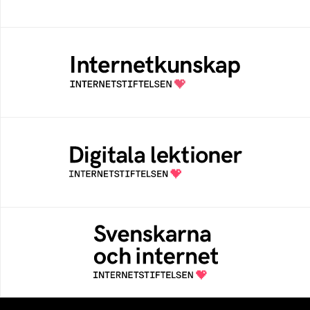
Internetkunskap
Samlad kunskap som hjälper dig att bli en
säker och medveten internetanvändare
Digitala lektioner
Öppen digital lärresurs med färdiga lektioner
för alla stadier i grundskolan
Svenskarna och internet
En årlig studie av svenska folkets
internetvanor