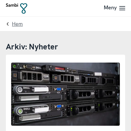
Till
Till
Meny
Till
navigering
innehållet
startsidan
Hem
Arkiv:
Nyheter