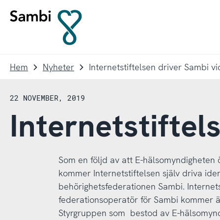
Till
Till
navigering
innehållet
Till
startsidan
Hem
Nyheter
Internetstiftelsen driver Sambi v
22 NOVEMBER, 2019
Internetstiftel
Som en följd av att E-hälsomyndigheten 
kommer Internetstiftelsen själv driva iden
behörighetsfederationen Sambi. Internetst
federationsoperatör för Sambi kommer äv
Styrgruppen som bestod av E-hälsomyndi