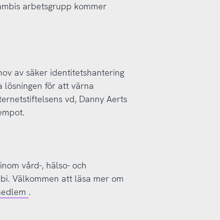
 Sambis arbetsgrupp kommer
ehov av säker identitetshantering
a lösningen för att värna
nternetstiftelsens vd, Danny Aerts
tempot.
 inom vård-, hälso- och
mbi. Välkommen att läsa mer om
medlem
.