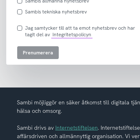
Sambis allmänna nyhetsbrev
Sambis tekniska nyhetsbrev
Jag
Jag samtycker till att ta emot nyhetsbrev och har
samtycker
tagit del av
Integritetspolicyn
till
att
Prenumerera
ta
emot
nyhetsbrev
och
har
tagit
del
Sambi möjliggör en säker åtkomst till digitala tjän
av
hälsa och omsorg.
integritetspolicyn
Sambi drivs av
Internetstiftelsen
. Internetstiftel
affärsdriven och allmännyttig organisation. Vi ver