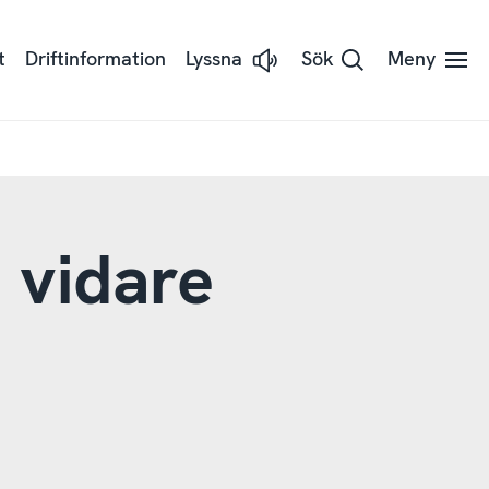
t
Driftinformation
Lyssna
Sök
Meny
Lyssna
på
sidans
text
med
hjälp
av
Readspeaker
 vidare