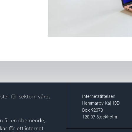
ster för sektorn vård,
Internetstiftelsen
Hammarby Kaj 10D
Box 92073
120 07 Stockholm
sen är en oberoende,
kar för ett internet