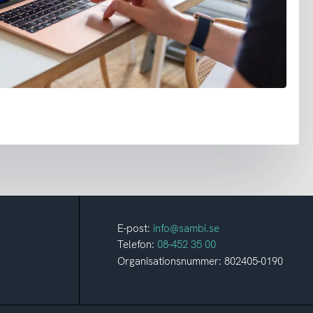
E-post:
info@sambi.se
Telefon:
08-452 35 00
Organisationsnummer: 802405-0190