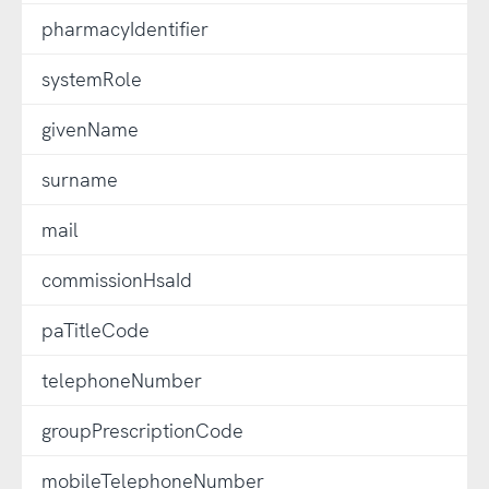
pharmacyIdentifier
systemRole
givenName
surname
mail
commissionHsaId
paTitleCode
telephoneNumber
groupPrescriptionCode
mobileTelephoneNumber