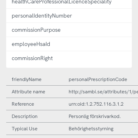
healthCareProfessionalLicenceSpeciality
personalIdentityNumber
commissionPurpose
employeeHsaId
commissionRight
friendlyName
personalPrescriptionCode
Attribute name
http://sambi.se/attributes/1/
Reference
urn:oid:1.2.752.116.3.1.2
Description
Personlig förskrivarkod.
Typical Use
Behörighetsstyrning