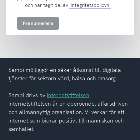
samtycker
och har tagit del av
Integritetspolicyn
till
att
Prenumerera
ta
emot
nyhetsbrev
och
har
tagit
del
Sambi möjliggör en säker åtkomst till digitala
av
tjänster för sektorn vård, hälsa och omsorg.
integritetspolicyn
Sambi drivs av
Internetstiftelsen
.
Internetstiftelsen är en oberoende, affärsdriven
och allmännyttig organisation. Vi verkar för ett
internet som bidrar positivt till människan och
samhället.