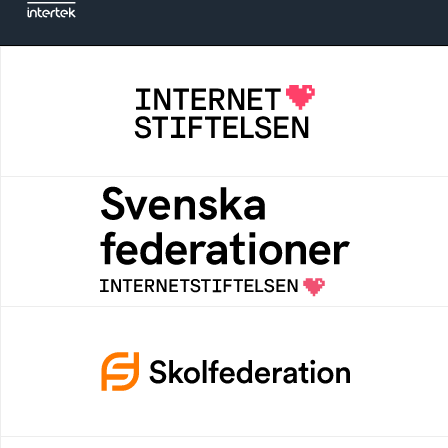
Internetstiftelsen
Internetstiftelsen verkar för ett internet som
bidrar positivt till människan och samhället
Svenska federationer
Grunden för medlemskap i en sektors- eller
kontextspecifik federation
Skolfederation
Ett medlemskap i Skolfederation förbättrar
inloggning och låter elever och lärare
fokusera på undervisning