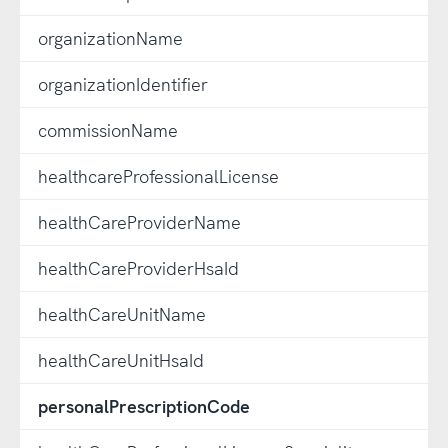
organizationName
organizationIdentifier
commissionName
healthcareProfessionalLicense
healthCareProviderName
healthCareProviderHsaId
healthCareUnitName
healthCareUnitHsaId
personalPrescriptionCode