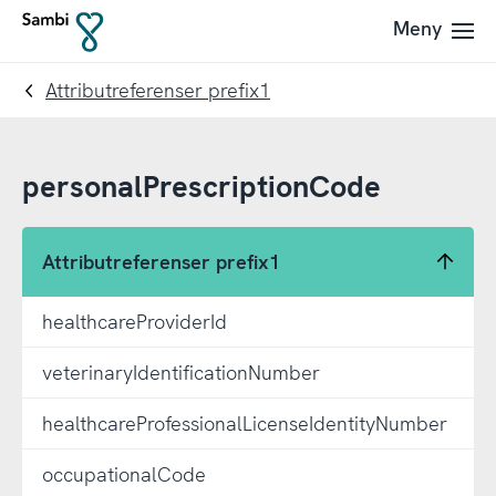
Till
Till
Meny
Till
navigering
innehållet
startsidan
Attributreferenser prefix1
personalPrescriptionCode
Attributreferenser prefix1
healthcareProviderId
veterinaryIdentificationNumber
healthcareProfessionalLicenseIdentityNumber
occupationalCode