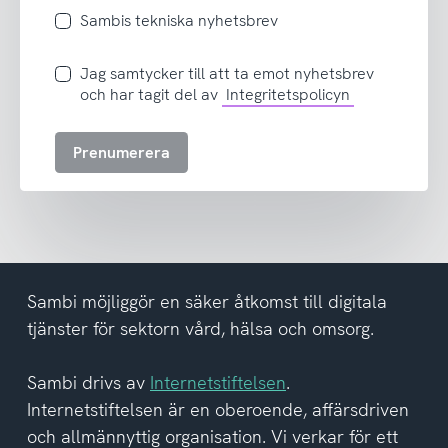
Sambis tekniska nyhetsbrev
Jag
Jag samtycker till att ta emot nyhetsbrev
samtycker
och har tagit del av
Integritetspolicyn
till
att
Prenumerera
ta
emot
nyhetsbrev
och
har
tagit
del
Sambi möjliggör en säker åtkomst till digitala
av
tjänster för sektorn vård, hälsa och omsorg.
integritetspolicyn
Sambi drivs av
Internetstiftelsen
.
Internetstiftelsen är en oberoende, affärsdriven
och allmännyttig organisation. Vi verkar för ett