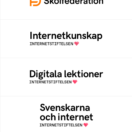
inloggning och låter elever och lärare
fokusera på undervisning
Internetkunskap
Samlad kunskap som hjälper dig att bli en
säker och medveten internetanvändare
Digitala lektioner
Öppen digital lärresurs med färdiga lektioner
för alla stadier i grundskolan
Svenskarna och internet
En årlig studie av svenska folkets
internetvanor