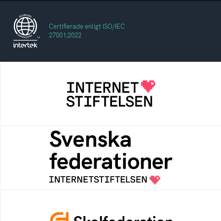
Certifierade enligt ISO/IEC
27001:2022
Internetstiftelsen
Internetstiftelsen verkar för ett internet som
bidrar positivt till människan och samhället
Svenska federationer
Grunden för medlemskap i en sektors- eller
kontextspecifik federation
Skolfederation
Ett medlemskap i Skolfederation förbättrar