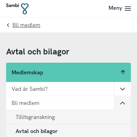
Till
Till
Meny
Till
navigering
innehållet
startsidan
Bli medlem
Avtal och bilagor
Medlemskap
Vad är Sambi?
Öppn
Bli medlem
Öppn
Tillitsgranskning
Avtal och bilagor